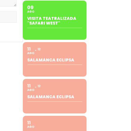
09
AGO
VISITA TEATRALIZADA
"SAFARI WEST"
11
12
AGO
SALAMANCA ECLIPSA
11
12
AGO
SALAMANCA ECLIPSA
11
AGO