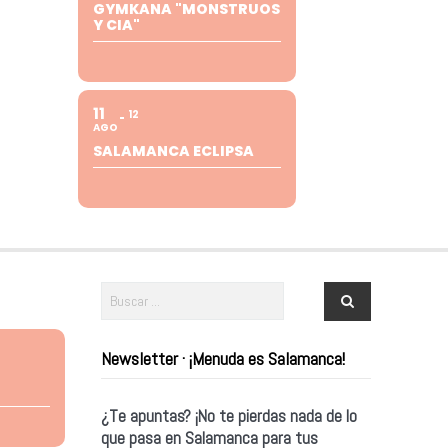
GYMKANA "MONSTRUOS
Y CIA"
11
12
AGO
SALAMANCA ECLIPSA
Newsletter · ¡Menuda es Salamanca!
¿Te apuntas? ¡No te pierdas nada de lo
que pasa en Salamanca para tus