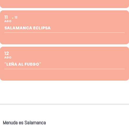
11
12
AGO
SALAMANCA ECLIPSA
12
AGO
"LEÑA AL FUEGO"
Menuda es Salamanca