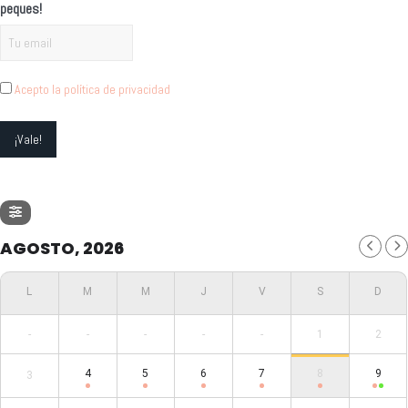
peques!
Acepto la política de privacidad
AGOSTO, 2026
-
-
-
-
-
1
2
4
5
6
7
8
9
3