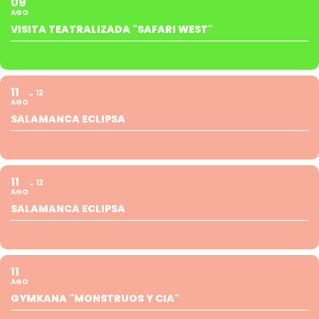
09
AGO
VISITA TEATRALIZADA "SAFARI WEST"
11
12
AGO
SALAMANCA ECLIPSA
11
12
AGO
SALAMANCA ECLIPSA
11
AGO
GYMKANA "MONSTRUOS Y CIA"