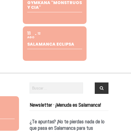
GYMKANA "MONSTRUOS
Y CIA"
11
12
AGO
SALAMANCA ECLIPSA
Newsletter · ¡Menuda es Salamanca!
¿Te apuntas? ¡No te pierdas nada de lo
que pasa en Salamanca para tus