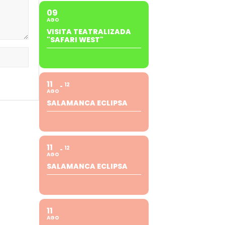
09
AGO
VISITA TEATRALIZADA
"SAFARI WEST"
11
12
AGO
SALAMANCA ECLIPSA
11
12
AGO
SALAMANCA ECLIPSA
11
AGO