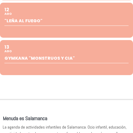
12
AGO
"LEÑA AL FUEGO"
13
AGO
GYMKANA "MONSTRUOS Y CIA"
Menuda es Salamanca
La agenda de actividades infantiles de Salamanca. Ocio infantil, educación,