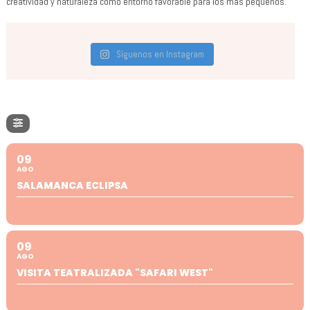
creatividad y naturaleza como entorno favorable para los más pequeños.
Síguenos en Instagram
09
AGO
SALAMANCA ECLIPSA
09
AGO
VISITA TEATRALIZADA "SAFARI WEST"