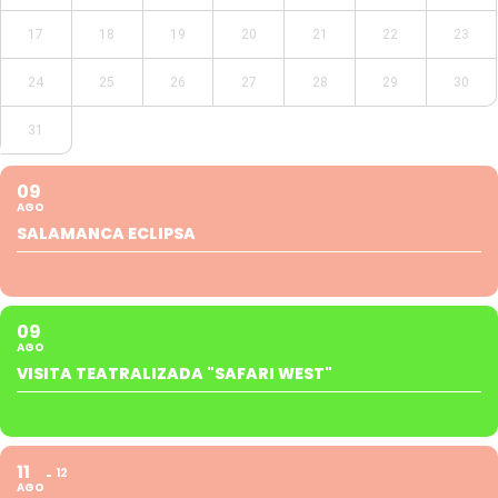
17
18
19
20
21
22
23
24
25
26
27
28
29
30
31
09
AGO
SALAMANCA ECLIPSA
09
AGO
VISITA TEATRALIZADA "SAFARI WEST"
11
12
AGO