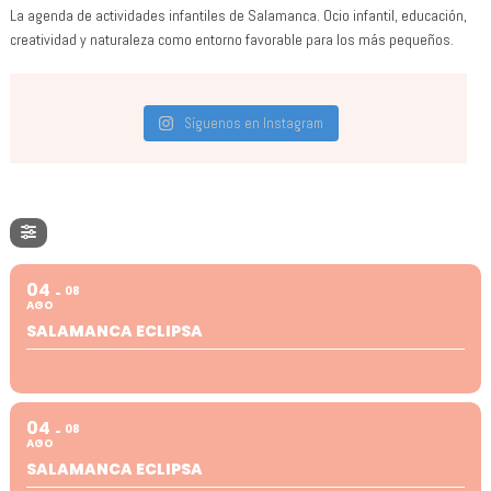
La agenda de actividades infantiles de Salamanca. Ocio infantil, educación,
creatividad y naturaleza como entorno favorable para los más pequeños.
Síguenos en Instagram
04
08
AGO
SALAMANCA ECLIPSA
04
08
AGO
SALAMANCA ECLIPSA